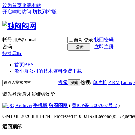
设为首页
收藏本站
开启辅助访问
切换到窄版
帐号
找回密码
自动登录
密码
立即注册
登录
快捷导航
首页
BBS
源小群公司的技术资料免费下载
搜索
热搜:
单片机
ARM
Linux
搜索
请先登录后才能继续浏览
|
Archiver
|
手机版
|
独闷闷网
(
粤ICP备12007667号-2
)
GMT+8, 2026-8-8 14:44
, Processed in 0.021928 second(s), 5 queries
返回顶部